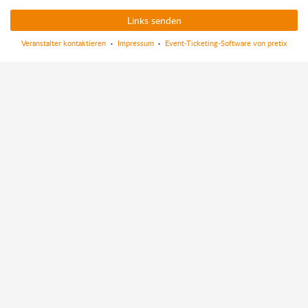
Links senden
Veranstalter kontaktieren
Impressum
Event-Ticketing-Software von pretix